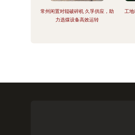
常州闲置对辊破碎机 久孚供应，助
工地
力选煤设备高效运转