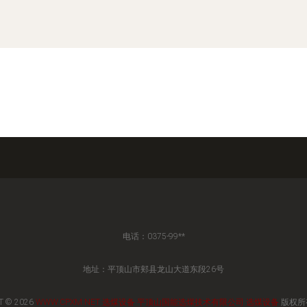
电话：0375-99**
地址：平顶山市郏县龙山大道东段26号
T © 2026
WWW.CPXM.NET
选煤设备
平顶山国能选煤技术有限公司
选煤设备
版权所