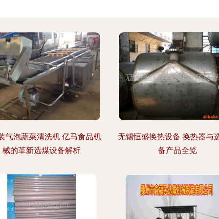
装气泡蔬菜清洗机 亿马食品机
无锡恒盛换热设备 换热器与
械的革新选煤设备解析
备产品全览