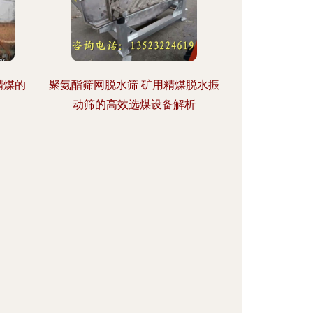
精煤的
聚氨酯筛网脱水筛 矿用精煤脱水振
动筛的高效选煤设备解析