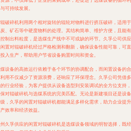
机资源，不仅降低了企业的采购成本，还促进了选煤设备的循环
用与可持续发展。
对辊破碎机利用两个相对旋转的辊轮对物料进行挤压破碎，适用
煤炭、矿石等中硬度物料的处理。其结构简单、维护方便，且能
效控制出料粒度，是选煤生产线中不可或缺的环节。久孚公司供
的闲置对辊破碎机经过严格检测和翻新，确保设备性能可靠，可
接投入生产，帮助用户节省设备购置时间和资金。
选煤设备的高效运行依赖于各个环节的协调配合，而闲置设备的
理利用不仅减少了资源浪费，还响应了环保理念。久孚公司凭借
年的行业经验，为客户提供从设备选型到安装调试的全方位支持
确保对辊破碎机与选煤系统的完美匹配。无论是新建项目还是设
升级，久孚的闲置对辊破碎机都能满足多样化需求，助力企业提
生产效率和经济效益。
常州久孚供应的闲置对辊破碎机是选煤设备领域的明智选择，既