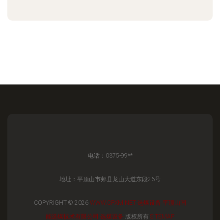
电话：0375-99**
地址：平顶山市郏县龙山大道东段26号
COPYRIGHT © 2026
WWW.CPXM.NET
选煤设备
平顶山国
能选煤技术有限公司
选煤设备
版权所有
SITEMAP