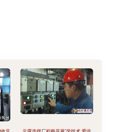
增收见
元露选煤厂积极开展“学技术 爱设