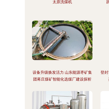
太原洗煤机
设备升级焕发活力 山东能源枣矿集
登封
团蒋庄煤矿智能化选煤厂建设探析